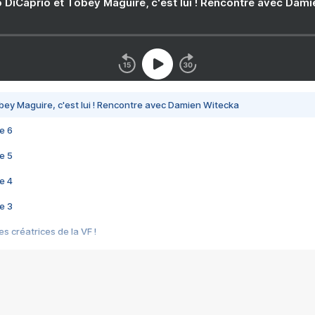
 DiCaprio et Tobey Maguire, c'est lui ! Rencontre avec Dam
bey Maguire, c'est lui ! Rencontre avec Damien Witecka
e 6
e 5
e 4
e 3
s créatrices de la VF !
e 2
e 1
e Mektoub My Love arrive enfin ! Rencontre avec Shaïn Boumedine et Sal