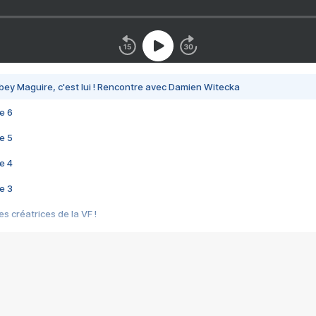
bey Maguire, c'est lui ! Rencontre avec Damien Witecka
e 6
e 5
e 4
e 3
s créatrices de la VF !
e 2
e 1
e Mektoub My Love arrive enfin ! Rencontre avec Shaïn Boumedine et Sal
i : après Toni en famille