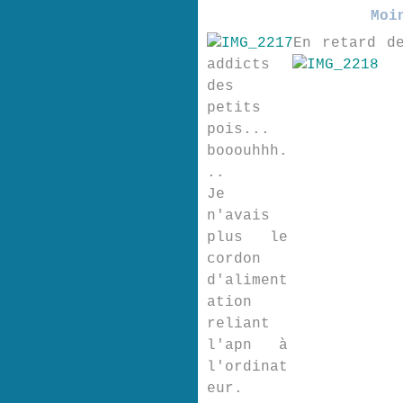
Moi
En retard d
addicts
des
petits
pois...
booouhhh.
..
Je
n'avais
plus le
cordon
d'aliment
ation
reliant
l'apn à
l'ordinat
eur.