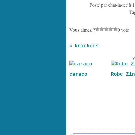
Posté par chat-la-fee à 
Ta
Vous aimez ?
0 vote
knickers
V
caraco
Robe Zi