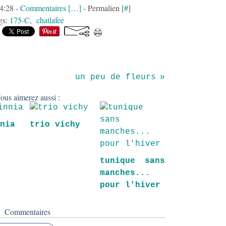
14:28 -
Commentaires [
…
]
- Permalien [
#
]
gs:
175-C
,
chatlafee
un peu de fleurs
ous aimerez aussi :
nnia
trio vichy
tunique sans
manches...
pour l'hiver
Commentaires