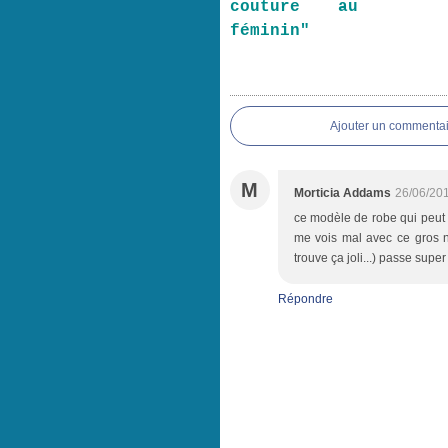
couture au
féminin"
Ajouter un commentai
M
Morticia Addams
26/06/201
ce modèle de robe qui peut f
me vois mal avec ce gros no
trouve ça joli...) passe super
Répondre