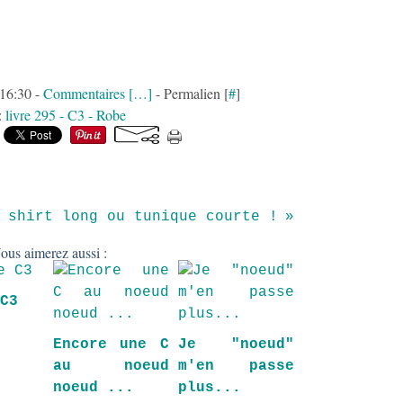
 16:30 -
Commentaires [
…
]
- Permalien [
#
]
:
livre 295 - C3 - Robe
 shirt long ou tunique courte !
ous aimerez aussi :
 C3
Encore une C
Je "noeud"
au noeud
m'en passe
noeud ...
plus...