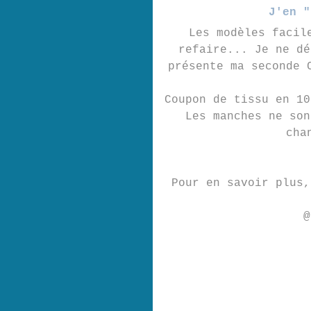
J'en "
Les modèles facil
refaire... Je ne dé
présente ma seconde 
Coupon de tissu en 10
Les manches ne son
cha
Pour en savoir plus,
@