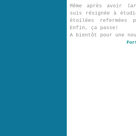
Même après avoir
la
suis résignée à étudi
étoilées refermées 
Enfin, ça passe!
A bientôt pour une no
For