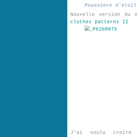
Poussière d'étoil
Nouvelle version du
clothes patterns II
J'ai voulu croire 