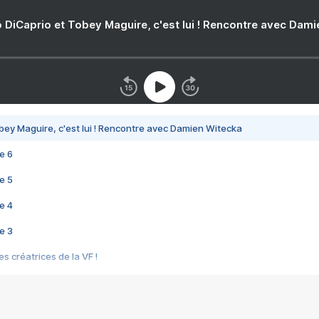
 DiCaprio et Tobey Maguire, c'est lui ! Rencontre avec Dam
bey Maguire, c'est lui ! Rencontre avec Damien Witecka
e 6
e 5
e 4
e 3
s créatrices de la VF !
e 2
e 1