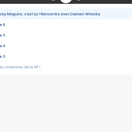
bey Maguire, c'est lui ! Rencontre avec Damien Witecka
e 6
e 5
e 4
e 3
s créatrices de la VF !
e 2
e 1
e Mektoub My Love arrive enfin ! Rencontre avec Shaïn Boumedine et Sal
i : après Toni en famille
elle réalise le bouleversant Dites lui que je l'aime
ais ! Rencontre autour de Vie privée de Rebecca Zlotowski