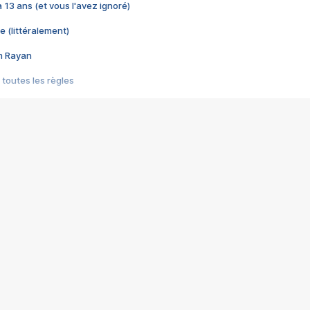
 a 13 ans (et vous l'avez ignoré)
e (littéralement)
im Rayan
 toutes les règles
s les jeux vidéo
us choquant de Rockstar ? - Le scandale BULLY
e plus moche de Steam
du RÊVE tourne au CAUCHEMAR
pendant 8 heures
it… à tort
umiliés par un jeu vidéo
ire - Final Fantasy 8
ti un empire - Age of Empires