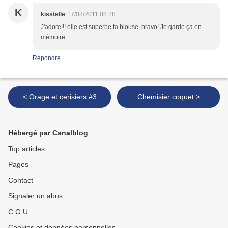
K
kisstelle
17/08/2011 08:28
J'adore!!! elle est superbe ta blouse, bravo! Je garde ça en
mémoire...
Répondre
< Orage et cerisiers #3
Chemisier coquet >
Hébergé par Canalblog
Top articles
Pages
Contact
Signaler un abus
C.G.U.
Cookies et données personnelles