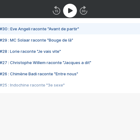
#30 : Eve Angeli raconte "Avant de partir"
#29 : MC Solaar raconte "Bouge de là"
28 : Lorie raconte "Je vais vite"
#27 : Christophe Willem raconte "Jacques a dit"
#26 : Chimène Badi raconte "Entre nous"
#25 : Indochine raconte "3e sexe"
#24 : Zaho raconte "C'est chelou"
#23 : Patrick Bruel raconte "Au café des délices"
#22 : Kyo raconte "Le chemin"
#21 : Nolwenn Leroy raconte "Cassé"