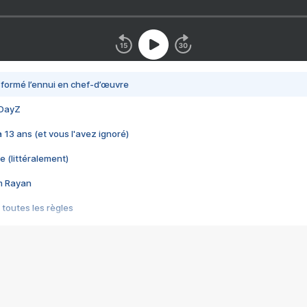
nsformé l’ennui en chef-d’œuvre
 DayZ
 a 13 ans (et vous l'avez ignoré)
e (littéralement)
im Rayan
 toutes les règles
s les jeux vidéo
us choquant de Rockstar ? - Le scandale BULLY
e plus moche de Steam
du RÊVE tourne au CAUCHEMAR