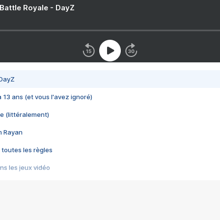
 Battle Royale - DayZ
 DayZ
 a 13 ans (et vous l'avez ignoré)
e (littéralement)
im Rayan
 toutes les règles
s les jeux vidéo
us choquant de Rockstar ? - Le scandale BULLY
e plus moche de Steam