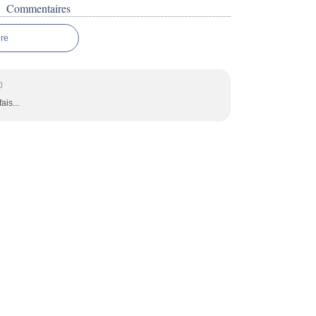
Commentaires
re
0
ais...