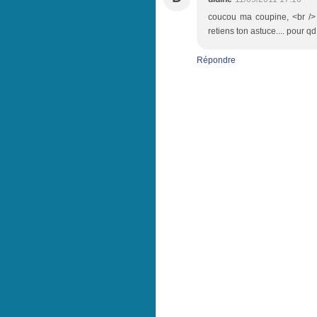
coucou ma coupine, <br /> o
retiens ton astuce.... pour q
Répondre