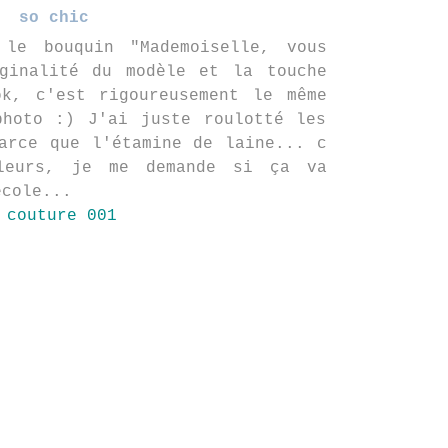
so chic
le bouquin "Mademoiselle, vous
iginalité du modèle et la touche
ok, c'est rigoureusement le même
photo :) J'ai juste roulotté les
arce que l'étamine de laine... c
lleurs, je me demande si ça va
école...