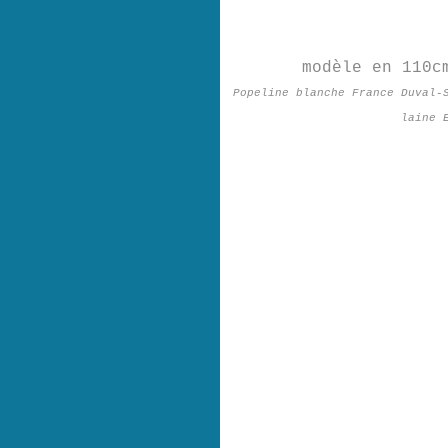
modèle en 110c
Popeline blanche France Duval-
laine 