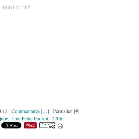
Publicité
8:12 -
Commentaires [
…
]
- Permalien [
#
]
jupe
,
Une Petite Fourmi
,
270fr