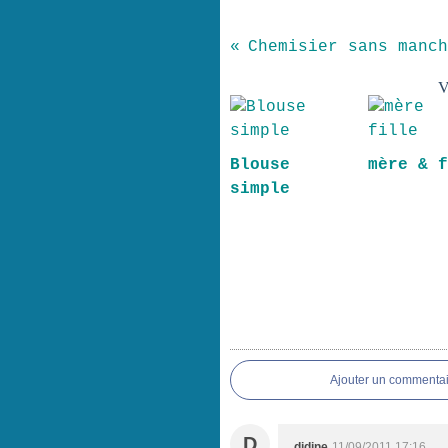
Chemisier sans manch
V
Blouse
mère & 
simple
Ajouter un commentai
D
didine
11/09/2011 17:16