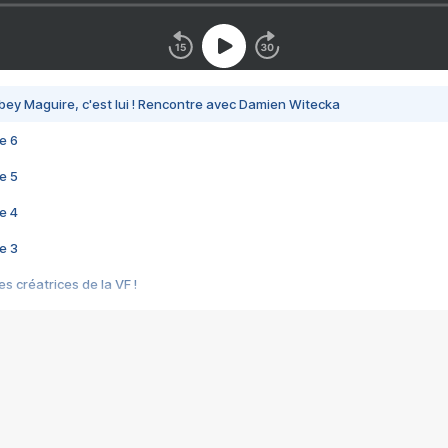
bey Maguire, c'est lui ! Rencontre avec Damien Witecka
e 6
e 5
e 4
e 3
s créatrices de la VF !
e 2
e 1
e Mektoub My Love arrive enfin ! Rencontre avec Shaïn Boumedine et Sal
i : après Toni en famille