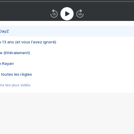
 DayZ
 a 13 ans (et vous l'avez ignoré)
e (littéralement)
im Rayan
 toutes les règles
s les jeux vidéo
us choquant de Rockstar ? - Le scandale BULLY
e plus moche de Steam
du RÊVE tourne au CAUCHEMAR
pendant 8 heures