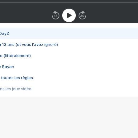
 DayZ
 a 13 ans (et vous l'avez ignoré)
e (littéralement)
im Rayan
 toutes les règles
s les jeux vidéo
us choquant de Rockstar ? - Le scandale BULLY
e plus moche de Steam
du RÊVE tourne au CAUCHEMAR
pendant 8 heures