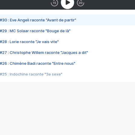
#30 : Eve Angeli raconte "Avant de partir"
#29 : MC Solaar raconte "Bouge de là"
28 : Lorie raconte "Je vais vite"
#27 : Christophe Willem raconte "Jacques a dit"
#26 : Chimène Badi raconte "Entre nous"
#25 : Indochine raconte "3e sexe"
#24 : Zaho raconte "C'est chelou"
#23 : Patrick Bruel raconte "Au café des délices"
#22 : Kyo raconte "Le chemin"
#21 : Nolwenn Leroy raconte "Cassé"
#20 : Patrick Hernandez raconte "Born to be alive"