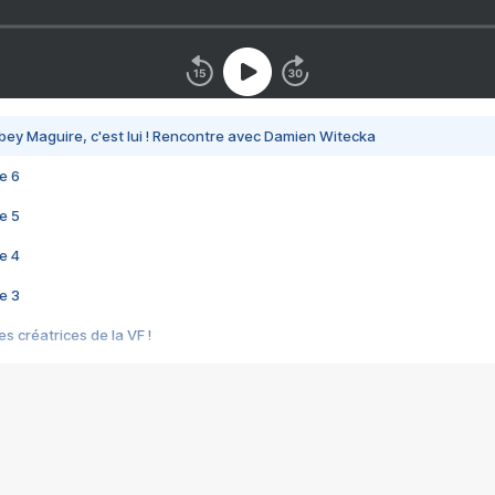
bey Maguire, c'est lui ! Rencontre avec Damien Witecka
e 6
e 5
e 4
e 3
s créatrices de la VF !
e 2
e 1
e Mektoub My Love arrive enfin ! Rencontre avec Shaïn Boumedine et Sal
i : après Toni en famille