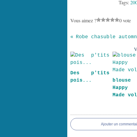
Tags:
20
Vous aimez ?
0 vote
V
Des p'tits
pois...
blous
Happy 
Made vo
Ajouter un commentai