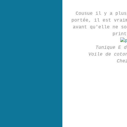
Cousue il y a plus
portée, il est vrai
avant qu'elle ne so
print
Tunique E d
Voile de coto
Che