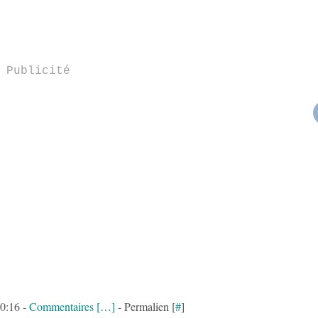
Publicité
20:16 -
Commentaires [
…
]
- Permalien [
#
]