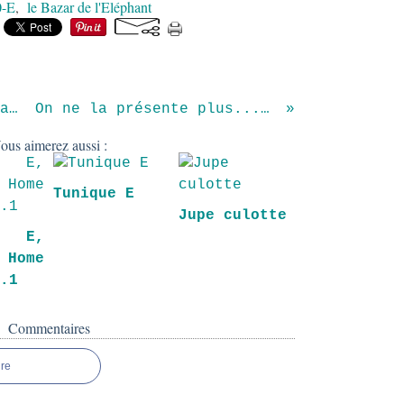
0-E
,
le Bazar de l'Eléphant
Robe chasuble automnale.
On ne la présente plus.......
ous aimerez aussi :
Tunique E
Jupe culotte
e E,
Home
l.1
Commentaires
re