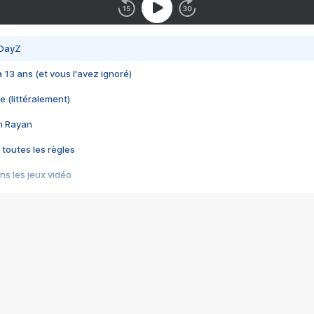
 DayZ
 a 13 ans (et vous l'avez ignoré)
e (littéralement)
im Rayan
 toutes les règles
s les jeux vidéo
us choquant de Rockstar ? - Le scandale BULLY
e plus moche de Steam
du RÊVE tourne au CAUCHEMAR
pendant 8 heures
it… à tort