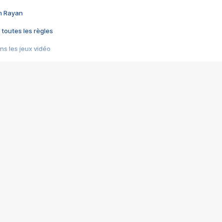
im Rayan
 toutes les règles
s les jeux vidéo
us choquant de Rockstar ? - Le scandale BULLY
e plus moche de Steam
du RÊVE tourne au CAUCHEMAR
pendant 8 heures
it… à tort
umiliés par un jeu vidéo
ire - Final Fantasy 8
ti un empire - Age of Empires
story DOFUS