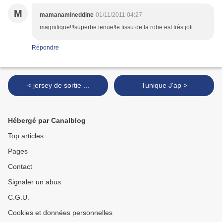
M
mamanamineddine
01/11/2011 04:27
magnifique!!!superbe tenue!le tissu de la robe est très joli.
Répondre
< jersey de sortie ...
Tunique J'ap >
Hébergé par Canalblog
Top articles
Pages
Contact
Signaler un abus
C.G.U.
Cookies et données personnelles