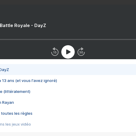
 Battle Royale - DayZ
 DayZ
 a 13 ans (et vous l'avez ignoré)
e (littéralement)
im Rayan
 toutes les règles
s les jeux vidéo
us choquant de Rockstar ? - Le scandale BULLY