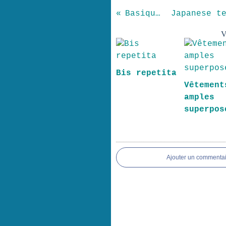
Basiques
V
Bis repetita
Vêtement
ample
superpos
Ajouter un commentai