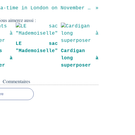
Japanese tea-time in London on November 13th
ous aimerez aussi :
LE sac
s
"Mademoiselle"
Cardigan
s à
long à
er
superposer
Commentaires
re