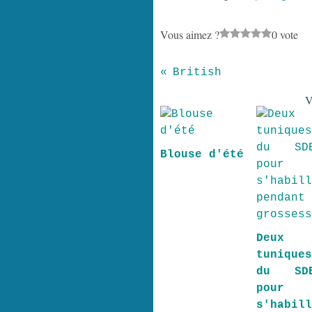
Vous aimez ?
0 vote
British
V
Blouse d'été
Deux
tuniqu
du S
pour
s'habil