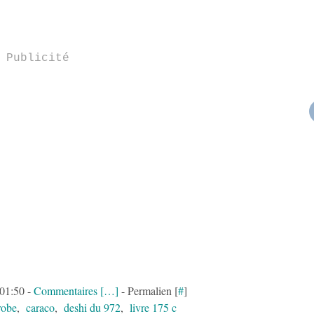
Publicité
 01:50 -
Commentaires [
…
]
- Permalien [
#
]
robe
,
caraco
,
deshi du 972
,
livre 175 c