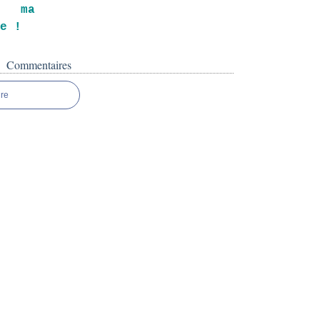
t ma
se !
Commentaires
re