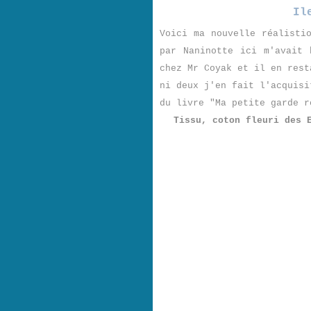
Il
Voici ma nouvelle réalisti
par Naninotte
ici
m'avait b
chez Mr Coyak et il en rest
ni deux j'en fait l'acquisi
du livre "Ma petite garde r
Tissu, coton fleuri des 