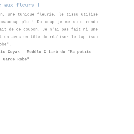
e aux fleurs !
on, une tunique fleurie, le tissu utilisé
eaucoup plu ! Du coup je me suis rendu
ait de ce coupon. Je n'ai pas fait ni une
tion avec en tête de réaliser le top issu
obe".
Ets Coyak - Modèle C tiré de "Ma petite
Garde Robe"