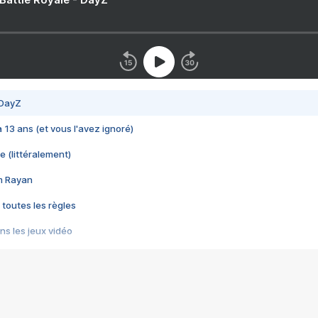
 DayZ
 a 13 ans (et vous l'avez ignoré)
e (littéralement)
im Rayan
 toutes les règles
s les jeux vidéo
us choquant de Rockstar ? - Le scandale BULLY
e plus moche de Steam
du RÊVE tourne au CAUCHEMAR