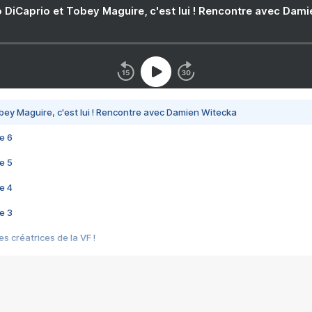
 DiCaprio et Tobey Maguire, c'est lui ! Rencontre avec Dam
bey Maguire, c'est lui ! Rencontre avec Damien Witecka
e 6
e 5
e 4
e 3
s créatrices de la VF !
e 2
e 1