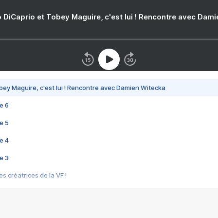
 DiCaprio et Tobey Maguire, c'est lui ! Rencontre avec Dam
bey Maguire, c'est lui ! Rencontre avec Damien Witecka
e 6
e 5
e 4
e 3
s créatrices de la VF !
e 2
e 1