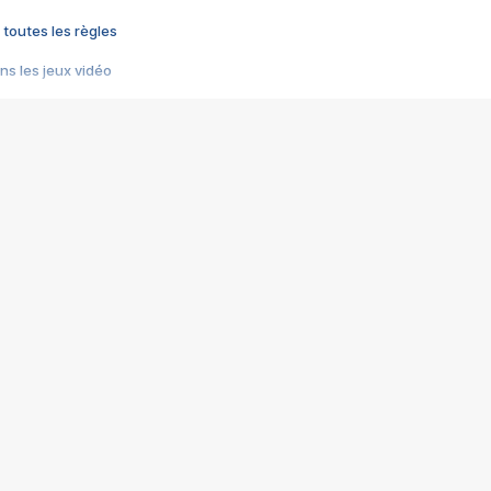
 toutes les règles
s les jeux vidéo
us choquant de Rockstar ? - Le scandale BULLY
e plus moche de Steam
du RÊVE tourne au CAUCHEMAR
pendant 8 heures
it… à tort
umiliés par un jeu vidéo
ire - Final Fantasy 8
ti un empire - Age of Empires
story DOFUS
tard, il crée l'un des pires jeux de tous les temps, MindsEye.