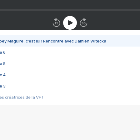
bey Maguire, c'est lui ! Rencontre avec Damien Witecka
e 6
e 5
e 4
e 3
s créatrices de la VF !
e 2
e 1
e Mektoub My Love arrive enfin ! Rencontre avec Shaïn Boumedine et Sal