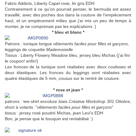
Fabric Addicts, Liberty Capel rose, lin gris EDH
Contrairement à ce qu'on pourrait penser, le bermuda est assez
travaillé, avec des poches dos dans la couture de l'empiècement
haut, et un empiècement milieu que j'ai mis un peu de temps à
monter, je ne comprenais pas les explications :)
* bleu et blanc *
Patrons : tunique longue
vêtements faciles pour filles et garçons
,
leggings de coquette
Mademoiselle
Tissus : Liberty Flowery Meadow bleu, jersey bleu Michas (j'ai fini
le coupon! enfin!)
Les fronces de la tunique sont réalisées avec deux coulisses et
deux élastiques. Les fronces du leggings sont réalisées avec
quatre élastiques de 5 mm, cousus sur le rentré de couture.
* rose et jean *
patrons : tee-shirt encolure biais
Créative Workshop 301 Ottobre
,
short à volants "
vêtements faciles pour filles et garçons
"
tissus : jersey rosé poudré Michas, jean Levi's EDH
Bon, je pense que le bouquin est rentabilisé :)