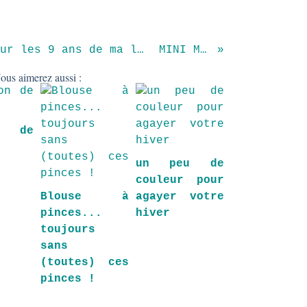
Une petite blouse pour les 9 ans de ma louloute.
MINI MINI
ous aimerez aussi :
on de
un peu de
couleur pour
Blouse à
agayer votre
pinces...
hiver
toujours
sans
(toutes) ces
pinces !