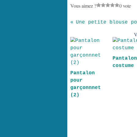
Vous aimez ?
0 vote
V
Pantal
costume
Pantalon
pour
garçonnnet
(2)