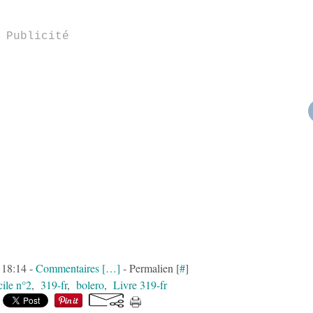
Publicité
 18:14 -
Commentaires [
…
]
- Permalien [
#
]
cile n°2
,
319-fr
,
bolero
,
Livre 319-fr