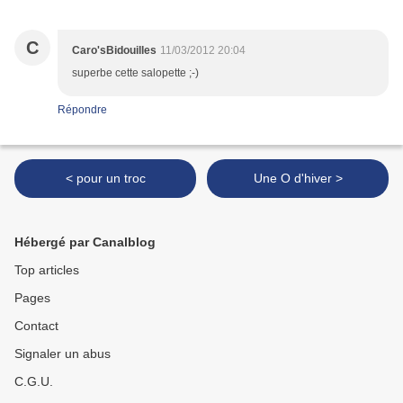
C
Caro'sBidouilles
11/03/2012 20:04
superbe cette salopette ;-)
Répondre
< pour un troc
Une O d'hiver >
Hébergé par Canalblog
Top articles
Pages
Contact
Signaler un abus
C.G.U.