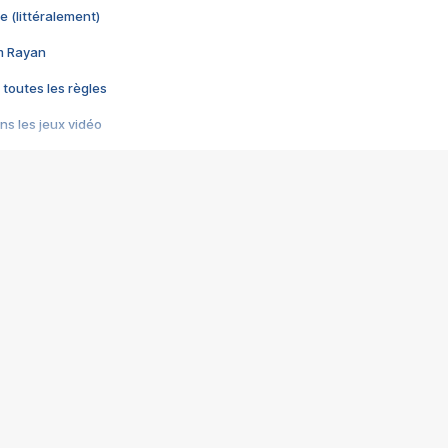
e (littéralement)
im Rayan
 toutes les règles
s les jeux vidéo
us choquant de Rockstar ? - Le scandale BULLY
e plus moche de Steam
du RÊVE tourne au CAUCHEMAR
pendant 8 heures
it… à tort
umiliés par un jeu vidéo
ire - Final Fantasy 8
ti un empire - Age of Empires