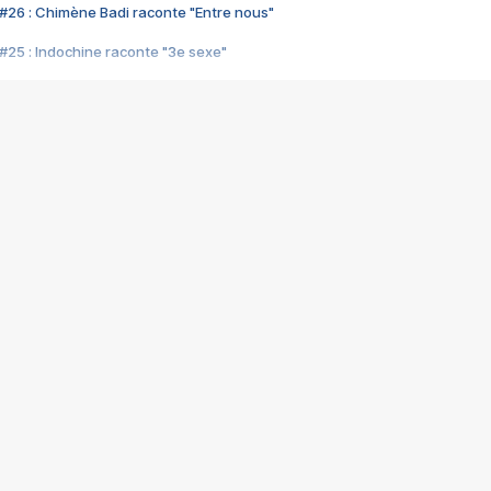
#26 : Chimène Badi raconte "Entre nous"
#25 : Indochine raconte "3e sexe"
#24 : Zaho raconte "C'est chelou"
#23 : Patrick Bruel raconte "Au café des délices"
#22 : Kyo raconte "Le chemin"
#21 : Nolwenn Leroy raconte "Cassé"
#20 : Patrick Hernandez raconte "Born to be alive"
#19 : Lorie raconte "Près de moi"
#18 : Michael Jones raconte "A nos actes manqués" (avec Jean-Jacque
#17 : Khaled raconte "Aïcha"
#16 : Corneille raconte "Parce qu'on vient de loin"
#15 : Indochine raconte "L'aventurier"
14 : Lorie raconte "Sur un air latino"