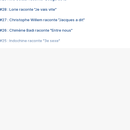
28 : Lorie raconte "Je vais vite"
#27 : Christophe Willem raconte "Jacques a dit"
#26 : Chimène Badi raconte "Entre nous"
#25 : Indochine raconte "3e sexe"
#24 : Zaho raconte "C'est chelou"
#23 : Patrick Bruel raconte "Au café des délices"
#22 : Kyo raconte "Le chemin"
#21 : Nolwenn Leroy raconte "Cassé"
#20 : Patrick Hernandez raconte "Born to be alive"
#19 : Lorie raconte "Près de moi"
#18 : Michael Jones raconte "A nos actes manqués" (avec Jean-Jacque
#17 : Khaled raconte "Aïcha"