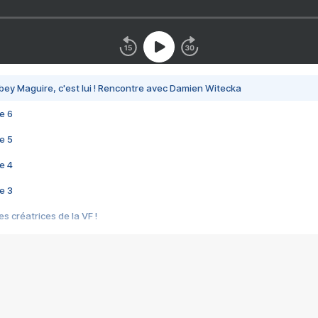
bey Maguire, c'est lui ! Rencontre avec Damien Witecka
e 6
e 5
e 4
e 3
s créatrices de la VF !
e 2
e 1
e Mektoub My Love arrive enfin ! Rencontre avec Shaïn Boumedine et Sal