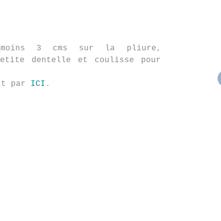
oins 3 cms sur la pliure,
petite dentelle et coulisse pour
st par
ICI
.