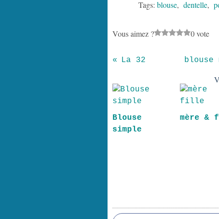
Tags:
blouse
,
dentelle
,
p
Vous aimez ?
0 vote
La 32
blouse 
V
Blouse
mère & 
simple