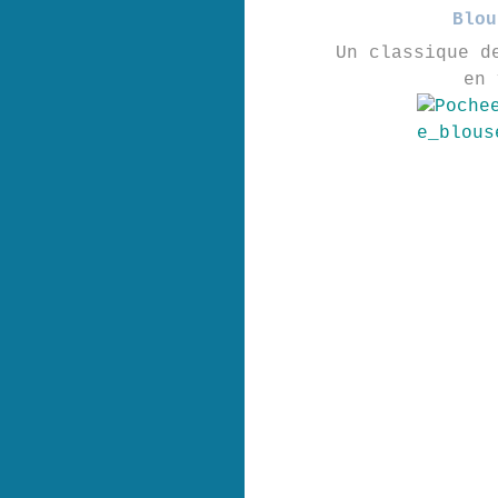
Blou
Un classique d
en 