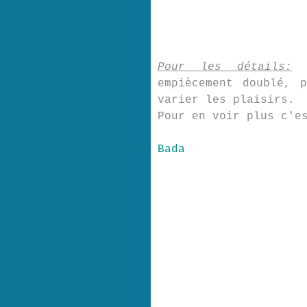
Pour les détails:
m
empiècement doublé, 
varier les plaisirs.
Pour en voir plus c'e
Bada