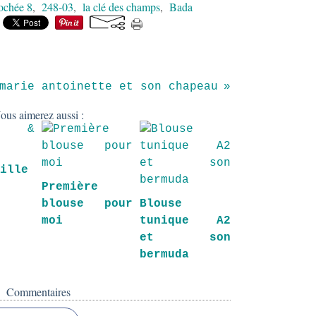
ochée 8
,
248-03
,
la clé des champs
,
Bada
marie antoinette et son chapeau
ous aimerez aussi :
fille
Première
blouse pour
Blouse
moi
tunique A2
et son
bermuda
Commentaires