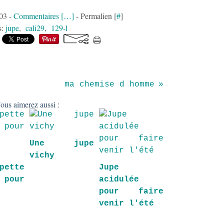
:03 -
Commentaires [
…
]
- Permalien [
#
]
s:
jupe
,
cali29
,
129-l
ma chemise d homme
ous aimerez aussi :
Une jupe
vichy
pette
Jupe
 pour
acidulée
e
pour faire
e
venir l'été