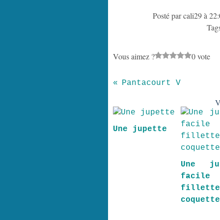
Posté par cali29 à 22
Tag
Vous aimez ?
0 vote
Pantacourt V
V
Une jupette
Une ju
facile
fillett
coquett