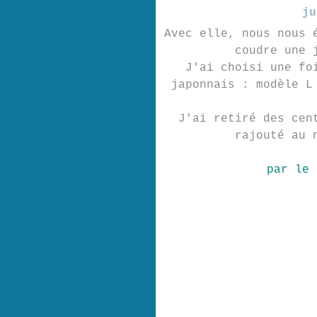
ju
Avec elle, nous nous 
coudre une 
J'ai choisi une fo
japonnais : modèle L
J'ai retiré des cen
rajouté au 
par le 