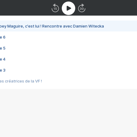
bey Maguire, c'est lui ! Rencontre avec Damien Witecka
e 6
e 5
e 4
e 3
s créatrices de la VF !
e 2
e 1
e Mektoub My Love arrive enfin ! Rencontre avec Shaïn Boumedine et Sal
i : après Toni en famille
elle réalise le bouleversant Dites lui que je l'aime