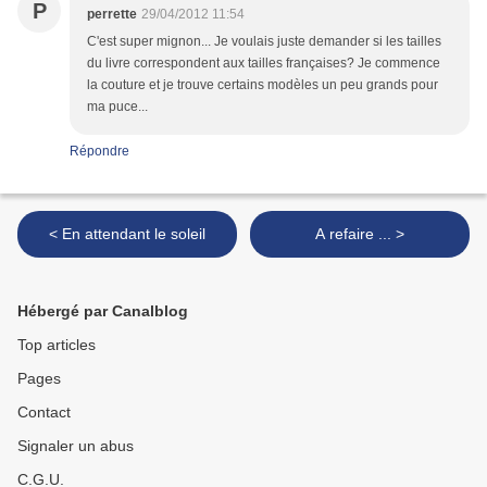
P
perrette
29/04/2012 11:54
C'est super mignon... Je voulais juste demander si les tailles
du livre correspondent aux tailles françaises? Je commence
la couture et je trouve certains modèles un peu grands pour
ma puce...
Répondre
< En attendant le soleil
A refaire ... >
Hébergé par Canalblog
Top articles
Pages
Contact
Signaler un abus
C.G.U.