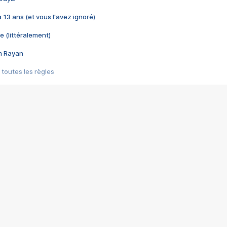
 a 13 ans (et vous l'avez ignoré)
e (littéralement)
im Rayan
 toutes les règles
s les jeux vidéo
us choquant de Rockstar ? - Le scandale BULLY
e plus moche de Steam
du RÊVE tourne au CAUCHEMAR
pendant 8 heures
it… à tort
umiliés par un jeu vidéo
ire - Final Fantasy 8