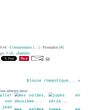
09:44 -
Commentaires [
…
]
- Permalien [
#
]
ags:
5-18
,
chatlafée
Blouse romantique...
ous aimerez aussi :
mes soldes,
jupes en