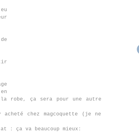
eu
ur
 de
tir
age
en
la robe, ça sera pour une autre
y acheté chez magcoquette (je ne
tat : ça va beaucoup mieux: