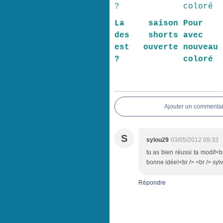
La saison
Pour a
des shorts
avec
est ouverte
nouveau
?
coloré
Ajouter un commentai
S
sylou29
03/05/2012 09:33
tu as bien réussi ta modif<b
bonne idée!<br /> <br /> syl
Répondre