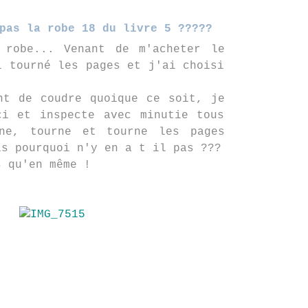
pas la robe 18 du livre 5 ?????
robe... Venant de m'acheter le
i tourné les pages et j'ai choisi
nt de coudre quoique ce soit, je
ci et inspecte avec minutie tous
ne, tourne et tourne les pages
is pourquoi n'y en a t il pas ???
s qu'en même !
: