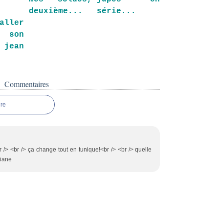
deuxième...
série...
ller
 son
 jean
Commentaires
re
r /> <br /> ça change tout en tunique!<br /> <br /> quelle
viane