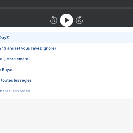
 DayZ
 a 13 ans (et vous l'avez ignoré)
e (littéralement)
im Rayan
 toutes les règles
s les jeux vidéo
us choquant de Rockstar ? - Le scandale BULLY
e plus moche de Steam
du RÊVE tourne au CAUCHEMAR