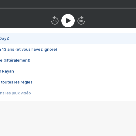
 DayZ
 a 13 ans (et vous l'avez ignoré)
e (littéralement)
im Rayan
 toutes les règles
s les jeux vidéo
us choquant de Rockstar ? - Le scandale BULLY
e plus moche de Steam
du RÊVE tourne au CAUCHEMAR