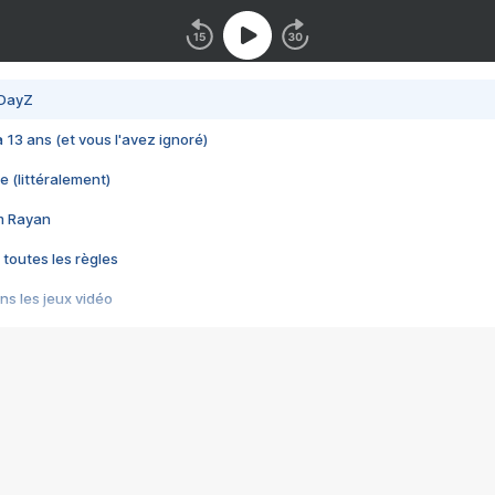
 DayZ
 a 13 ans (et vous l'avez ignoré)
e (littéralement)
im Rayan
 toutes les règles
s les jeux vidéo
us choquant de Rockstar ? - Le scandale BULLY
e plus moche de Steam
du RÊVE tourne au CAUCHEMAR
pendant 8 heures