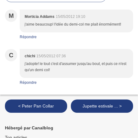
M
Morticia Addams
15/05/2012 19:10
j'aime beaucoup! l'idée du demi-col me plait énormément!
Répondre
C
chichi
15/05/2012 07:36
j'adopte! le tout c'est d'assumer jusqu'au bout, et puis ce n'est
qu'un demi col!
Répondre
< Peter Pan Collar
Jupette estivale ... >
Hébergé par Canalblog
Top articles