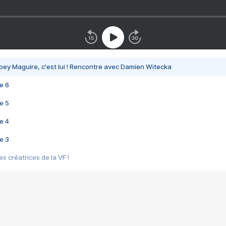
bey Maguire, c'est lui ! Rencontre avec Damien Witecka
e 6
e 5
e 4
e 3
s créatrices de la VF !
e 2
e 1
e Mektoub My Love arrive enfin ! Rencontre avec Shaïn Boumedine et Sal