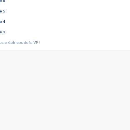
e 6
e 5
e 4
e 3
s créatrices de la VF !
e 2
e 1
e Mektoub My Love arrive enfin ! Rencontre avec Shaïn Boumedine et Sal
i : après Toni en famille
elle réalise le bouleversant Dites lui que je l'aime
ais ! Rencontre autour de Vie privée de Rebecca Zlotowski
 de Marguerite, Grave... Rencontre avec Ella Rumpf
 Les Rêveurs, un film intime sur la santé mentale