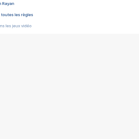
im Rayan
 toutes les règles
s les jeux vidéo
us choquant de Rockstar ? - Le scandale BULLY
e plus moche de Steam
du RÊVE tourne au CAUCHEMAR
pendant 8 heures
it… à tort
umiliés par un jeu vidéo
ire - Final Fantasy 8
ti un empire - Age of Empires
story DOFUS
tard, il crée l'un des pires jeux de tous les temps, MindsEye.