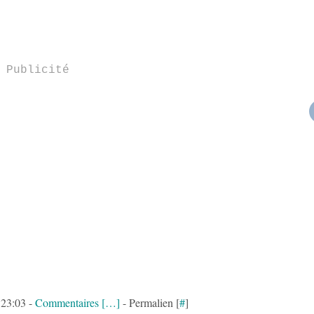
Publicité
à 23:03 -
Commentaires [
…
]
- Permalien [
#
]