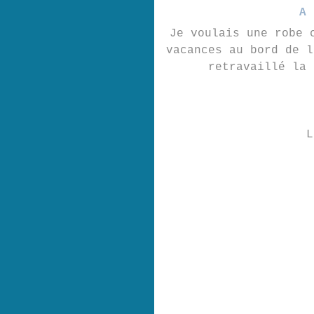
A 
Je voulais une robe 
vacances au bord de l
retravaillé la 