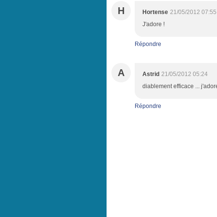
H
Hortense
21/05/2012 07:55
J'adore !
Répondre
A
Astrid
21/05/2012 05:24
diablement efficace ... j'adore
Répondre