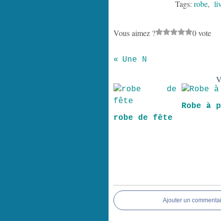
Tags:
robe
,
li
Vous aimez ?
0 vote
Une N
V
Robe à 
robe de fête
Ajouter un commentai