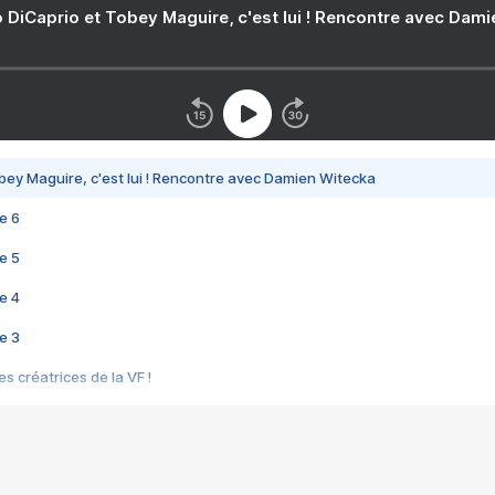
 DiCaprio et Tobey Maguire, c'est lui ! Rencontre avec Dam
bey Maguire, c'est lui ! Rencontre avec Damien Witecka
e 6
e 5
e 4
e 3
s créatrices de la VF !
e 2
e 1