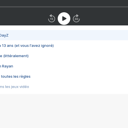
 DayZ
 a 13 ans (et vous l'avez ignoré)
e (littéralement)
im Rayan
 toutes les règles
s les jeux vidéo
us choquant de Rockstar ? - Le scandale BULLY
e plus moche de Steam
du RÊVE tourne au CAUCHEMAR
pendant 8 heures