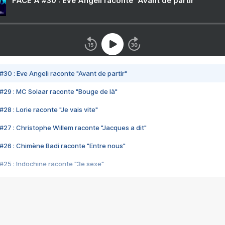
FACE A #30 : Eve Angeli raconte "Avant de partir"
#30 : Eve Angeli raconte "Avant de partir"
#29 : MC Solaar raconte "Bouge de là"
28 : Lorie raconte "Je vais vite"
#27 : Christophe Willem raconte "Jacques a dit"
#26 : Chimène Badi raconte "Entre nous"
#25 : Indochine raconte "3e sexe"
#24 : Zaho raconte "C'est chelou"
#23 : Patrick Bruel raconte "Au café des délices"
#22 : Kyo raconte "Le chemin"