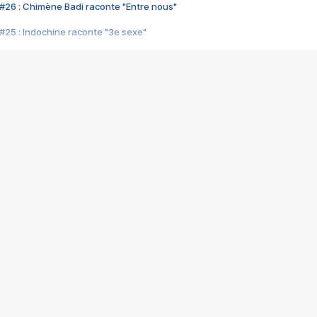
#26 : Chimène Badi raconte "Entre nous"
#25 : Indochine raconte "3e sexe"
#24 : Zaho raconte "C'est chelou"
#23 : Patrick Bruel raconte "Au café des délices"
#22 : Kyo raconte "Le chemin"
#21 : Nolwenn Leroy raconte "Cassé"
#20 : Patrick Hernandez raconte "Born to be alive"
#19 : Lorie raconte "Près de moi"
#18 : Michael Jones raconte "A nos actes manqués" (avec Jean-Jacque
#17 : Khaled raconte "Aïcha"
#16 : Corneille raconte "Parce qu'on vient de loin"
#15 : Indochine raconte "L'aventurier"
14 : Lorie raconte "Sur un air latino"